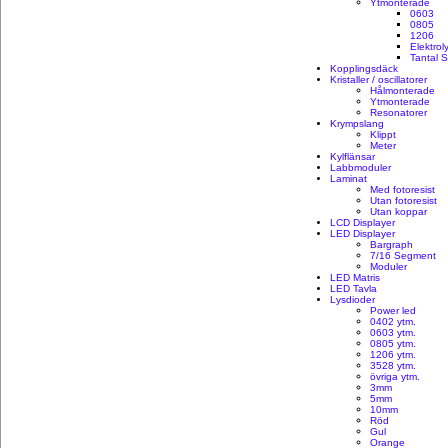
Ytmonterade
0603
0805
1206
Elektro
Tantal 
Kopplingsdäck
Kristaller / oscillatorer
Hålmonterade
Ytmonterade
Resonatorer
Krympslang
Klippt
Meter
Kylflänsar
Labbmoduler
Laminat
Med fotoresist
Utan fotoresist
Utan koppar
LCD Displayer
LED Displayer
Bargraph
7/16 Segment
Moduler
LED Matris
LED Tavla
Lysdioder
Power led
0402 ytm.
0603 ytm.
0805 ytm.
1206 ytm.
3528 ytm.
övriga ytm.
3mm
5mm
10mm
Röd
Gul
Orange