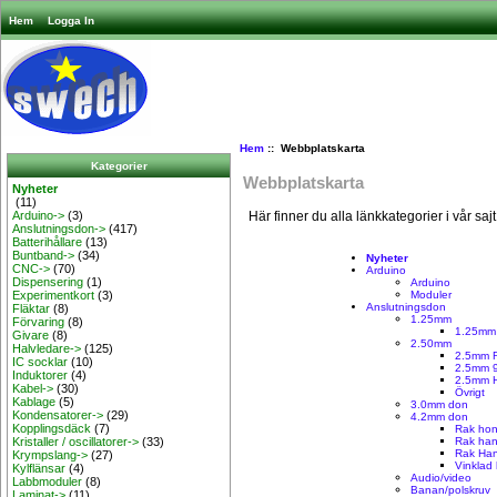
Hem
Logga In
Hem
:: Webbplatskarta
Kategorier
Webbplatskarta
Nyheter
(11)
Här finner du alla länkkategorier i vår sajt
Arduino->
(3)
Anslutningsdon->
(417)
Batterihållare
(13)
Buntband->
(34)
Nyheter
CNC->
(70)
Arduino
Dispensering
(1)
Arduino
Moduler
Experimentkort
(3)
Anslutningsdon
Fläktar
(8)
1.25mm
Förvaring
(8)
1.25mm
Givare
(8)
2.50mm
Halvledare->
(125)
2.5mm 
IC socklar
(10)
2.5mm 
Induktorer
(4)
2.5mm H
Kabel->
(30)
Övrigt
Kablage
(5)
3.0mm don
Kondensatorer->
(29)
4.2mm don
Kopplingsdäck
(7)
Rak hon
Rak han
Kristaller / oscillatorer->
(33)
Rak Ha
Krympslang->
(27)
Vinklad
Kylflänsar
(4)
Audio/video
Labbmoduler
(8)
Banan/polskruv
Laminat->
(11)