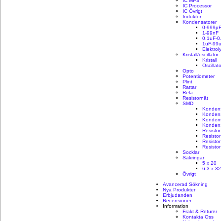
IC MP3
IC Processor
IC Övrigt
Induktor
Kondensatorer
0-999p
1-99nF
0.1uF-0
1uF-99
Elektrol
Kristall/oscillator
Kristall
Oscillat
Opto
Potentiometer
Plint
Rattar
Relä
Resistornät
SMD
Konden
Konden
Konden
Konden
Resisto
Resisto
Resisto
Resisto
Socklar
Säkringar
5 x 20
6.3 x 3
Övrigt
Avancerad Sökning
Nya Produkter
Erbjudanden
Recensioner
Information
Frakt & Returer
Kontakta Oss