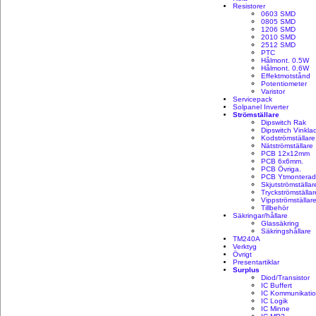
Resistorer
0603 SMD
0805 SMD
1206 SMD
2010 SMD
2512 SMD
PTC
Hålmont. 0.5W
Hålmont. 0.6W
Effektmotstånd
Potentiometer
Varistor
Servicepack
Solpanel Inverter
Strömställare
Dipswitch Rak
Dipswitch Vinkla
Kodströmställare
Nätströmställare
PCB 12x12mm
PCB 6x6mm.
PCB Övriga.
PCB Ytmontera
Skjutströmställar
Tryckströmställar
Vippströmställar
Tillbehör
Säkringar/hållare
Glassäkring
Säkringshållare
TM240A
Verktyg
Övrigt
Presentartiklar
Surplus
Diod/Transistor
IC Buffert
IC Kommunikati
IC Logik
IC Minne