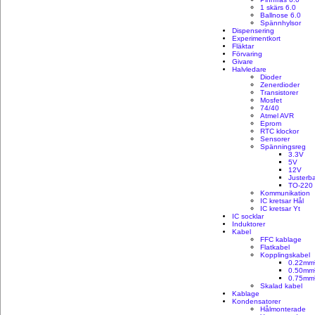
1 skärs 6.0
Ballnose 6.0
Spännhylsor
Dispensering
Experimentkort
Fläktar
Förvaring
Givare
Halvledare
Dioder
Zenerdioder
Transistorer
Mosfet
74/40
Atmel AVR
Eprom
RTC klockor
Sensorer
Spänningsreg
3.3V
5V
12V
Justerb
TO-220
Kommunikation
IC kretsar Hål
IC kretsar Yt
IC socklar
Induktorer
Kabel
FFC kablage
Flatkabel
Kopplingskabel
0.22mm
0.50mm
0.75mm
Skalad kabel
Kablage
Kondensatorer
Hålmonterade