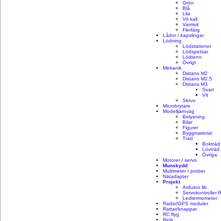
Grön
Blå
Lila
Vit kall
Varmvit
Flerfärg
Lådor / kapslingar
Lödning
Lödstationer
Lödspetsar
Lödtenn
Övrigt
Mekanik
Distans M2
Distans M2.5
Distans M3
Svart
Vit
Skruv
Microbrytare
Modelljärnväg
Belysning
Bilar
Figurer
Byggmaterial
Träd
Bokträd
Lövträd
Övriga
Motorer / servo
Munskydd
Multimeter / prober
Nätadapter
Projekt
Arduino lib
Servokontroller 
Ledtermometer
Radio/GPS moduler
Rattar/knappar
RC flyg
Relä