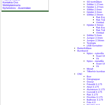
SD korthållare
Kontakta Oss
Stiftlist 1.27mm
Webbplatskarta
Hylslist 1.27mm
Nyhetsbrev - Avanmälan
Stiftlist 2.0mm
Hylslist 2.0mm
Stiftlist 2.54mm
Rak Enr
Rak Två
Vinklad
Hylslist 2.54mm
Rak En
Rak Två
Vinklad
Stiftlist 5.0mm
Jumper 2.0mm
Jumper 2.54mm
Testögla
USB kontakter
Batterihållare
Buntband
Nylon - nylonlås
Svart U
Vit
Nylon - metallås
Svart U
Vit
Metall
Tillbehör buntba
CNC
Borr
Gängtappar
Gravyr
Frässtål 3.175
Akryl 3.175
Aluminium 3.175
Cornmill 3.175
Rak 3.175
Pinnfräs 3.175
Ballnose 3.175
Fräs 4.0
Pinnfräs 6.0