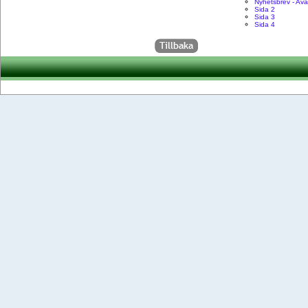
Nyhetsbrev - Av
Sida 2
Sida 3
Sida 4