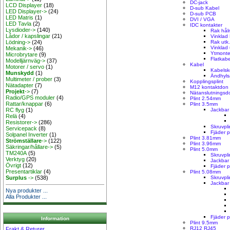
DC-jack
LCD Displayer
(18)
D-sub Kabel
LED Displayer->
(24)
D-sub PCB
LED Matris
(1)
DVI / VGA
LED Tavla
(2)
IDC kontakter
Lysdioder->
(140)
Rak hål
Lådor / kapslingar
(21)
Vinklad 
Rak utk.
Lödning->
(24)
Vinklad 
Mekanik->
(46)
Ytmont
Microbrytare
(9)
Flatkab
Modelljärnväg->
(37)
Kabel
Motorer / servo
(1)
Kabels
Munskydd
(1)
Ändhyl
Multimeter / prober
(3)
Kopplingsplint
Nätadapter
(7)
M12 kontaktdon
Projekt
->
(7)
Nätanslutningsd
Radio/GPS moduler
(4)
Plint 2.54mm
Rattar/knappar
(6)
Plint 3.5mm
Jackbar 
RC flyg
(1)
Relä
(4)
Resistorer->
(286)
Skruvpli
Servicepack
(8)
Fjäder p
Solpanel Inverter
(1)
Plint 3.81mm
Strömställare
->
(122)
Plint 3.96mm
Säkringar/hållare->
(5)
Plint 5.0mm
TM240A
(5)
Skruvpli
Verktyg
(20)
Jackbar 
Övrigt
(12)
Fjäder p
Presentartiklar
(4)
Plint 5.08mm
Skruvpli
Surplus
->
(538)
Jackbar 
Nya produkter ...
Alla Produkter ...
Fjäder p
Information
Plint 9.5mm
RJ12 RJ45
Frakt & Returer