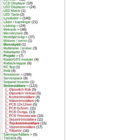
LCD Displayer
(18)
LED Displayer->
(24)
LED Matris
(1)
LED Tavla
(2)
Lysdioder->
(140)
Lådor / kapslingar
(21)
Lödning->
(24)
Mekanik->
(46)
Microbrytare
(9)
Modelljärnväg->
(37)
Motorer / servo
(1)
Munskydd
(1)
Multimeter / prober
(3)
Nätadapter
(7)
Projekt
->
(7)
Radio/GPS moduler
(4)
Rattar/knappar
(6)
RC flyg
(1)
Relä
(4)
Resistorer->
(286)
Servicepack
(8)
Solpanel Inverter
(1)
Strömställare
->
(122)
|_ Dipswitch Rak
(5)
|_ Dipswitch Vinklad
(5)
|_ Kodströmställare
(4)
|_ Nätströmställare
(4)
|_ PCB 12x12mm
(5)
|_ PCB 6x6mm.
(11)
|_ PCB Övriga.
(13)
|_ PCB Ytmonterade
(16)
|_ Skjutströmställare
(11)
|_ Tryckströmställare
(15)
|_ Vippströmställare
(17)
|_ Tillbehör
(16)
Säkringar/hållare->
(5)
TM240A
(5)