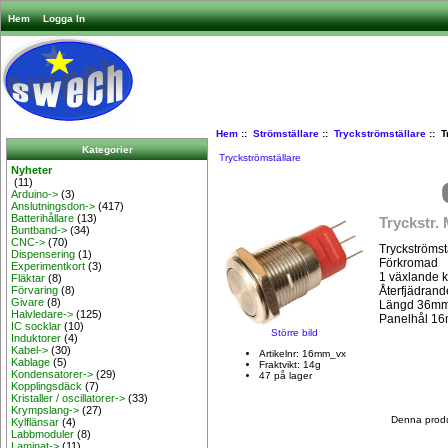
Hem
Logga In
Hem
::
Strömställare
::
Tryckströmställare
:: T
Kategorier
Tryckströmställare
Nyheter
(11)
Arduino->
(3)
Anslutningsdon->
(417)
Batterihållare
(13)
Tryckstr.
Buntband->
(34)
CNC->
(70)
Tryckströmstä
Dispensering
(1)
Förkromad
Experimentkort
(3)
1 växlande k
Fläktar
(8)
Återfjädrand
Förvaring
(8)
Givare
(8)
Längd 36m
Halvledare->
(125)
Panelhål 1
IC socklar
(10)
Större bild
Induktorer
(4)
Kabel->
(30)
Artikelnr: 16mm_vx
Kablage
(5)
Fraktvikt: 14g
Kondensatorer->
(29)
47 på lager
Kopplingsdäck
(7)
Kristaller / oscillatorer->
(33)
Krympslang->
(27)
Denna produk
Kylflänsar
(4)
Labbmoduler
(8)
Laminat->
(11)