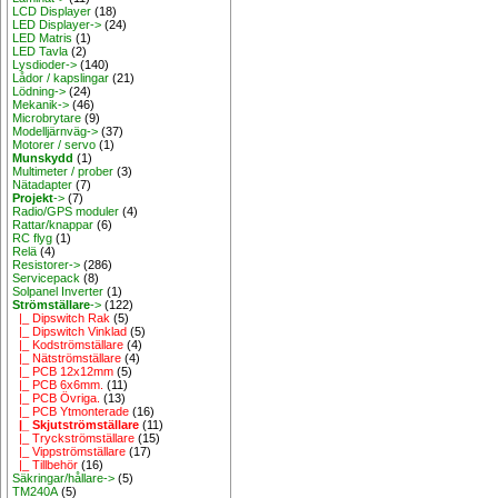
LCD Displayer
(18)
LED Displayer->
(24)
LED Matris
(1)
LED Tavla
(2)
Lysdioder->
(140)
Lådor / kapslingar
(21)
Lödning->
(24)
Mekanik->
(46)
Microbrytare
(9)
Modelljärnväg->
(37)
Motorer / servo
(1)
Munskydd
(1)
Multimeter / prober
(3)
Nätadapter
(7)
Projekt
->
(7)
Radio/GPS moduler
(4)
Rattar/knappar
(6)
RC flyg
(1)
Relä
(4)
Resistorer->
(286)
Servicepack
(8)
Solpanel Inverter
(1)
Strömställare
->
(122)
|_ Dipswitch Rak
(5)
|_ Dipswitch Vinklad
(5)
|_ Kodströmställare
(4)
|_ Nätströmställare
(4)
|_ PCB 12x12mm
(5)
|_ PCB 6x6mm.
(11)
|_ PCB Övriga.
(13)
|_ PCB Ytmonterade
(16)
|_ Skjutströmställare
(11)
|_ Tryckströmställare
(15)
|_ Vippströmställare
(17)
|_ Tillbehör
(16)
Säkringar/hållare->
(5)
TM240A
(5)