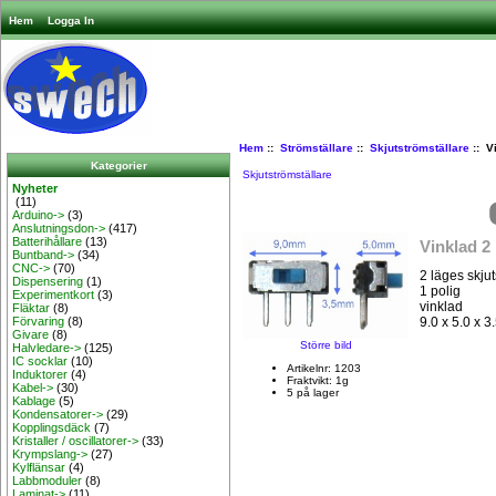
Hem
Logga In
Hem
::
Strömställare
::
Skjutströmställare
:: Vi
Kategorier
Skjutströmställare
Nyheter
(11)
Arduino->
(3)
Anslutningsdon->
(417)
Batterihållare
(13)
Vinklad 2 
Buntband->
(34)
CNC->
(70)
2 läges skjut
Dispensering
(1)
1 polig
Experimentkort
(3)
vinklad
Fläktar
(8)
9.0 x 5.0 x 3
Förvaring
(8)
Givare
(8)
Större bild
Halvledare->
(125)
IC socklar
(10)
Artikelnr: 1203
Induktorer
(4)
Fraktvikt: 1g
Kabel->
(30)
5 på lager
Kablage
(5)
Kondensatorer->
(29)
Kopplingsdäck
(7)
Kristaller / oscillatorer->
(33)
Krympslang->
(27)
Kylflänsar
(4)
Labbmoduler
(8)
Laminat->
(11)