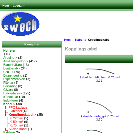
Hem
Logga In
Hem
::
Kabel
:: Kopplingskabel
Kategorier
Kopplingskabel
Nyheter
(11)
Arduino->
(3)
Anslutningsdon->
(417)
Batterihållare
(13)
Buntband->
(34)
CNC->
(70)
Dispensering
(1)
kabel flertrådig brun 0.75mm²
Experimentkort
(3)
3.75:-
Fläktar
(8)
Förvaring
(8)
Givare
(8)
Halvledare->
(125)
IC socklar
(10)
Induktorer
(4)
Kabel
->
(30)
|_ FFC kablage
|_ Flatkabel
(4)
|_ Kopplingskabel
->
(25)
kabel flertrådig grå 0.75mm²
|_ 0.22mm²
(5)
3.75:-
|_ 0.50mm²
(9)
|_ 0.75mm²
(11)
|_ Skalad kabel
(1)
Kablage
(5)