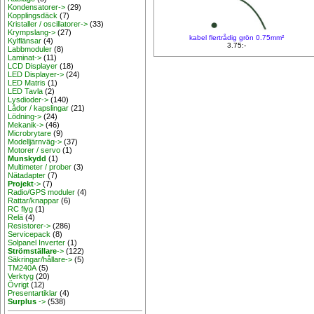
Kondensatorer->
(29)
Kopplingsdäck
(7)
Kristaller / oscillatorer->
(33)
Krympslang->
(27)
kabel flertrådig grön 0.75mm²
Kylflänsar
(4)
3.75:-
Labbmoduler
(8)
Laminat->
(11)
LCD Displayer
(18)
LED Displayer->
(24)
LED Matris
(1)
LED Tavla
(2)
Lysdioder->
(140)
Lådor / kapslingar
(21)
Lödning->
(24)
Mekanik->
(46)
Microbrytare
(9)
Modelljärnväg->
(37)
Motorer / servo
(1)
Munskydd
(1)
Multimeter / prober
(3)
Nätadapter
(7)
Projekt
->
(7)
Radio/GPS moduler
(4)
Rattar/knappar
(6)
RC flyg
(1)
Relä
(4)
Resistorer->
(286)
Servicepack
(8)
Solpanel Inverter
(1)
Strömställare
->
(122)
Säkringar/hållare->
(5)
TM240A
(5)
Verktyg
(20)
Övrigt
(12)
Presentartiklar
(4)
Surplus
->
(538)