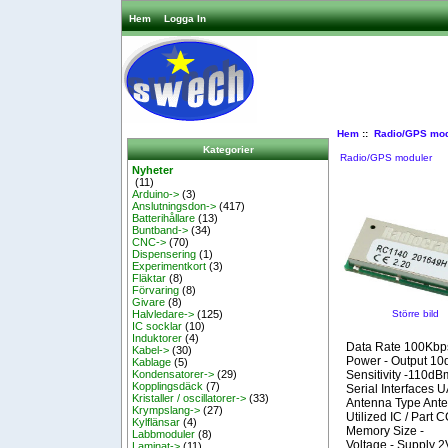
Hem
Logga In
Hem
::
Radio/GPS mod
Kategorier
Radio/GPS moduler
Nyheter
(11)
Arduino->
(3)
Anslutningsdon->
(417)
Batterihållare
(13)
Buntband->
(34)
CNC->
(70)
Dispensering
(1)
Experimentkort
(3)
Fläktar
(8)
Förvaring
(8)
Givare
(8)
Större bild
Halvledare->
(125)
IC socklar
(10)
Induktorer
(4)
Data Rate 100Kbp
Kabel->
(30)
Power - Output 1
Kablage
(5)
Sensitivity -110dB
Kondensatorer->
(29)
Kopplingsdäck
(7)
Serial Interfaces 
Kristaller / oscillatorer->
(33)
Antenna Type Anten
Krympslang->
(27)
Utilized IC / Part 
Kylflänsar
(4)
Memory Size -
Labbmoduler
(8)
Voltage - Supply 2
Laminat->
(11)