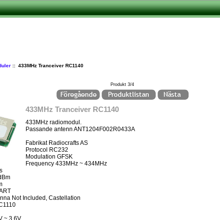
uler
:: 433MHz Tranceiver RC1140
Produkt 3/4
433MHz Tranceiver RC1140
433MHz radiomodul.
Passande antenn ANT1204F002R0433A
Fabrikat Radiocrafts AS
Protocol RC232
Modulation GFSK
Frequency 433MHz ~ 434MHz
s
0dBm
m
UART
na Not Included, Castellation
CC1110
V ~ 3.6V