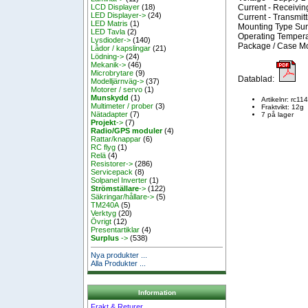
Current - Receivi
LCD Displayer
(18)
LED Displayer->
(24)
Current - Transmit
LED Matris
(1)
Mounting Type Sur
LED Tavla
(2)
Operating Tempera
Lysdioder->
(140)
Package / Case M
Lådor / kapslingar
(21)
Lödning->
(24)
Mekanik->
(46)
Microbrytare
(9)
Datablad:
Modelljärnväg->
(37)
Motorer / servo
(1)
Munskydd
(1)
Artikelnr: rc11
Multimeter / prober
(3)
Fraktvikt: 12g
Nätadapter
(7)
7 på lager
Projekt
->
(7)
Radio/GPS moduler
(4)
Rattar/knappar
(6)
RC flyg
(1)
Relä
(4)
Resistorer->
(286)
Servicepack
(8)
Solpanel Inverter
(1)
Strömställare
->
(122)
Säkringar/hållare->
(5)
TM240A
(5)
Verktyg
(20)
Övrigt
(12)
Presentartiklar
(4)
Surplus
->
(538)
Nya produkter ...
Alla Produkter ...
Information
Frakt & Returer