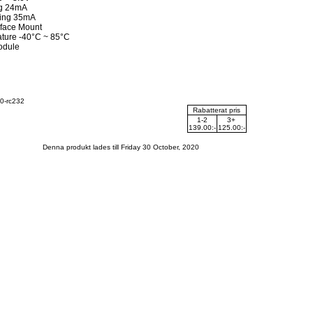
ng 24mA
ting 35mA
face Mount
ture -40°C ~ 85°C
odule
40-rc232
Rabatterat pris
1-2
3+
139.00:-
125.00:-
Denna produkt lades till Friday 30 October, 2020