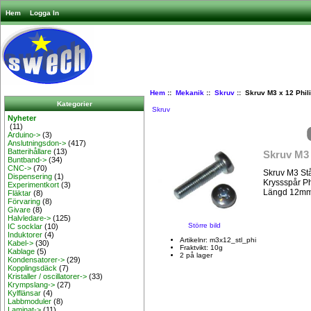
Hem
Logga In
Hem
::
Mekanik
::
Skruv
:: Skruv M3 x 12 Phili
Kategorier
Skruv
Nyheter
(11)
Arduino->
(3)
Anslutningsdon->
(417)
Batterihållare
(13)
Skruv M3 
Buntband->
(34)
CNC->
(70)
Skruv M3 St
Dispensering
(1)
Kryssspår Ph
Experimentkort
(3)
Längd 12m
Fläktar
(8)
Förvaring
(8)
Givare
(8)
Halvledare->
(125)
Större bild
IC socklar
(10)
Induktorer
(4)
Artikelnr: m3x12_stl_phi
Kabel->
(30)
Fraktvikt: 10g
Kablage
(5)
2 på lager
Kondensatorer->
(29)
Kopplingsdäck
(7)
Kristaller / oscillatorer->
(33)
Krympslang->
(27)
Kylflänsar
(4)
Labbmoduler
(8)
Laminat->
(11)