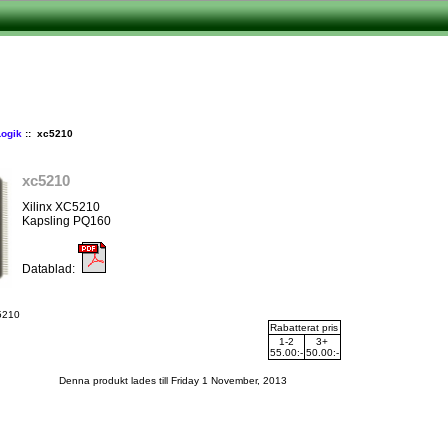
Logik
:: xc5210
xc5210
Xilinx XC5210
Kapsling PQ160
Datablad:
c5210
Rabatterat pris
1-2
3+
55.00:-
50.00:-
Denna produkt lades till Friday 1 November, 2013