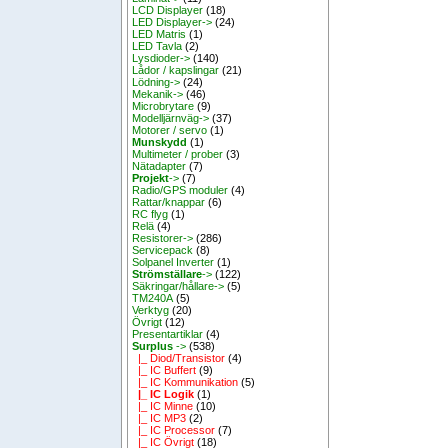
LCD Displayer
(18)
LED Displayer->
(24)
LED Matris
(1)
LED Tavla
(2)
Lysdioder->
(140)
Lådor / kapslingar
(21)
Lödning->
(24)
Mekanik->
(46)
Microbrytare
(9)
Modelljärnväg->
(37)
Motorer / servo
(1)
Munskydd
(1)
Multimeter / prober
(3)
Nätadapter
(7)
Projekt
->
(7)
Radio/GPS moduler
(4)
Rattar/knappar
(6)
RC flyg
(1)
Relä
(4)
Resistorer->
(286)
Servicepack
(8)
Solpanel Inverter
(1)
Strömställare
->
(122)
Säkringar/hållare->
(5)
TM240A
(5)
Verktyg
(20)
Övrigt
(12)
Presentartiklar
(4)
Surplus
->
(538)
|_ Diod/Transistor
(4)
|_ IC Buffert
(9)
|_ IC Kommunikation
(5)
|_ IC Logik
(1)
|_ IC Minne
(10)
|_ IC MP3
(2)
|_ IC Processor
(7)
|_ IC Övrigt
(18)