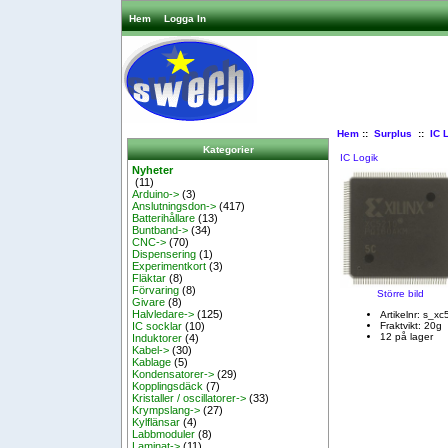
Hem
Logga In
Hem
::
Surplus
::
IC 
Kategorier
IC Logik
Nyheter
(11)
Arduino->
(3)
Anslutningsdon->
(417)
Batterihållare
(13)
Buntband->
(34)
CNC->
(70)
Dispensering
(1)
Experimentkort
(3)
Fläktar
(8)
Förvaring
(8)
Större bild
Givare
(8)
Halvledare->
(125)
Artikelnr: s_x
Fraktvikt: 20g
IC socklar
(10)
12 på lager
Induktorer
(4)
Kabel->
(30)
Kablage
(5)
Kondensatorer->
(29)
Kopplingsdäck
(7)
Kristaller / oscillatorer->
(33)
Krympslang->
(27)
Kylflänsar
(4)
Labbmoduler
(8)
Laminat->
(11)