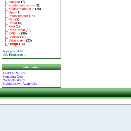
|_ Induktor
(7)
|_ Kondensatorer->
(59)
|_ Kristall/oscillator->
(28)
|_ Opto
(1)
|_ Potentiometer
(14)
|_ Plint
(2)
|_ Rattar
(5)
|_ Relä
(1)
|_ Resistornät
(16)
|_ SMD->
(299)
|_ Socklar
(11)
|_ Säkringar->
(23)
|_ Övrigt
(16)
Nya produkter ...
Alla Produkter ...
Information
Frakt & Returer
Kontakta Oss
Webbplatskarta
Nyhetsbrev - Avanmälan