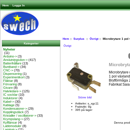
Hem
Logga In
Hem
::
Surplus
::
Övrigt
:: Microbrytare 1 pol 
Kategorier
Övrigt
Nyheter
(11)
Arduino->
(3)
Anslutningsdon->
(417)
Batterihållare
(13)
Microbryta
Buntband->
(34)
CNC->
(70)
Microbrytare 
Dispensering
(1)
1 pol växland
Experimentkort
(3)
Brytförmåga
Fläktar
(8)
Fabrikat Saia
Förvaring
(8)
Givare
(8)
Halvledare->
(125)
IC socklar
(10)
Större bild
Induktorer
(4)
Kabel->
(30)
Artikelnr: s_xgc11
Kablage
(5)
Fraktvikt: 9g
Kondensatorer->
(29)
395 på lager
Kopplingsdäck
(7)
Kristaller / oscillatorer->
(33)
Krympslang->
(27)
Kylflänsar
(4)
Denna produ
Labbmoduler
(8)
Laminat->
(11)