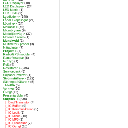
LCD Displayer
(18)
LED Displayer->
(24)
LED Matris
(1)
LED Tavla
(2)
Lysdioder->
(140)
Lådor / kapslingar
(21)
Lödning->
(24)
Mekanik->
(46)
Microbrytare
(9)
Modelljärnväg->
(37)
Motorer / servo
(1)
Munskydd
(1)
Multimeter / prober
(3)
Nätadapter
(7)
Projekt
->
(7)
Radio/GPS moduler
(4)
Rattar/knappar
(6)
RC flyg
(1)
Relä
(4)
Resistorer->
(286)
Servicepack
(8)
Solpanel Inverter
(1)
Strömställare
->
(122)
Säkringar/hållare->
(5)
TM240A
(5)
Verktyg
(20)
Övrigt
(12)
Presentartiklar
(4)
Surplus
->
(538)
|_ Diod/Transistor
(4)
|_ IC Buffert
(9)
|_ IC Kommunikation
(5)
|_ IC Logik
(1)
|_ IC Minne
(10)
|_ IC MP3
(2)
|_ IC Processor
(7)
|_ IC Övrigt
(18)