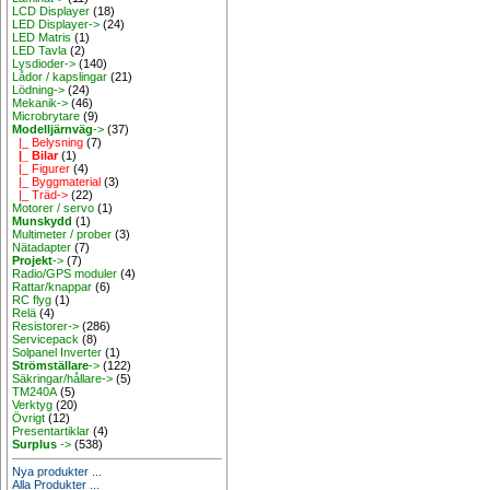
LCD Displayer
(18)
LED Displayer->
(24)
LED Matris
(1)
LED Tavla
(2)
Lysdioder->
(140)
Lådor / kapslingar
(21)
Lödning->
(24)
Mekanik->
(46)
Microbrytare
(9)
Modelljärnväg
->
(37)
|_ Belysning
(7)
|_ Bilar
(1)
|_ Figurer
(4)
|_ Byggmaterial
(3)
|_ Träd->
(22)
Motorer / servo
(1)
Munskydd
(1)
Multimeter / prober
(3)
Nätadapter
(7)
Projekt
->
(7)
Radio/GPS moduler
(4)
Rattar/knappar
(6)
RC flyg
(1)
Relä
(4)
Resistorer->
(286)
Servicepack
(8)
Solpanel Inverter
(1)
Strömställare
->
(122)
Säkringar/hållare->
(5)
TM240A
(5)
Verktyg
(20)
Övrigt
(12)
Presentartiklar
(4)
Surplus
->
(538)
Nya produkter ...
Alla Produkter ...