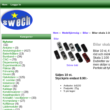
Hem
Logga In
Hem
::
Modelljärnväg
::
Bilar
:: Bilar skala 1:1
Kategorier
Bilar
Nyheter
Bilar skal
(11)
Arduino->
(3)
Bilar 10 st, 4
Anslutningsdon->
(417)
Batterihållare
(13)
röd och mör
Buntband->
(34)
Skala 1:100
CNC->
(70)
Dubletter a
Dispensering
(1)
men skiljer s
Större bild
Experimentkort
(3)
Perfekt att 
Fläktar
(8)
Förvaring
(8)
Givare
(8)
Säljes 10 st.
Halvledare->
(125)
Styckpris endast 8.90:-
IC socklar
(10)
Induktorer
(4)
Artikelnr: bil100
Kabel->
(30)
Fraktvikt: 25g
Kablage
(5)
5 på lager
Kondensatorer->
(29)
Kopplingsdäck
(7)
Kristaller / oscillatorer->
(33)
Krympslang->
(27)
Kylflänsar
(4)
Labbmoduler
(8)
Laminat->
(11)