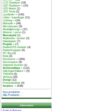
LCD Displayer
(18)
LED Displayer->
(24)
LED Matris
(1)
LED Tavla
(2)
Lysdioder->
(140)
Lådor / kapslingar
(21)
Lödning->
(24)
Mekanik->
(46)
Microbrytare
(9)
Modelljärnväg->
(37)
Motorer / servo
(1)
Munskydd
(1)
Multimeter / prober
(3)
Nätadapter
(7)
Projekt
->
(7)
Radio/GPS moduler
(4)
Rattar/knappar
(6)
RC flyg
(1)
Relä
(4)
Resistorer->
(286)
Servicepack
(8)
Solpanel Inverter
(1)
Strömställare
->
(122)
Säkringar/hållare->
(5)
TM240A
(5)
Verktyg
(20)
Övrigt
(12)
Presentartiklar
(4)
Surplus
->
(538)
Nya produkter ...
Alla Produkter ...
Information
Frakt & Returer