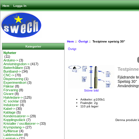
Hem
Logga In
Hem
::
Övrigt
:: Testpinne spetsig 30°
Kategorier
Övrigt
Nyheter
(11)
Arduino->
(3)
Anslutningsdon->
(417)
Batterihållare
(13)
Testpinne
Buntband->
(34)
CNC->
(70)
Fjädrande te
Dispensering
(1)
Spetsig 30°
Experimentkort
(3)
Användnings
Fläktar
(8)
Förvaring
(8)
Större bild
Givare
(8)
Halvledare->
(125)
Artikelnr: p100b1
IC socklar
(10)
Fraktvikt: 2g
Induktorer
(4)
110 på lager
Kabel->
(30)
Kablage
(5)
Kondensatorer->
(29)
Kopplingsdäck
(7)
Denna produkt l
Kristaller / oscillatorer->
(33)
Krympslang->
(27)
Kylflänsar
(4)
Labbmoduler
(8)
Laminat->
(11)