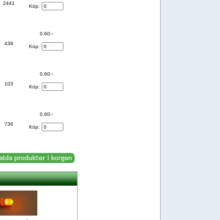
2441
Köp:
0.60:-
438
Köp:
0.60:-
103
Köp:
0.60:-
736
Köp: