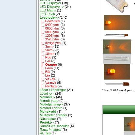
LCD Displayer
(18)
Y
LED Displayer->
(24)
LED Matris
(1)
LED Tavla
(2)
Lysdioder
->
(140)
|_ Power led
(1)
|_ 0402 ytm.
(1)
|_ 0603 ytm.
(8)
|_ 0805 ytm.
(7)
|_ 1206 ytm.
(8)
|_ 3528 ytm.
(6)
|_ övriga ytm.
(1)
|_ 3mm
(13)
|_ 5mm
(23)
|_ 10mm
(4)
|_ Röd
(9)
|_ Gul
(8)
|_ Orange
(6)
|_ Grön
(11)
|_ Blå
(9)
|_ Lila
(2)
|_ Vit kall
(8)
|_ Varmvit
(6)
|_ Flerfärg
(9)
Lådor / kapslingar
(21)
Visar
1
till
6
(av
6
produ
Lödning->
(24)
Mekanik->
(46)
Microbrytare
(9)
Modelljärnväg->
(37)
Motorer / servo
(1)
Munskydd
(1)
Multimeter / prober
(3)
Nätadapter
(7)
Projekt
->
(7)
Radio/GPS moduler
(4)
Rattar/knappar
(6)
RC flyg
(1)