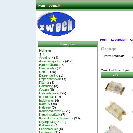
Hem
Logga In
Hem
::
Lysdioder
:: O
Kategorier
Orange
Nyheter
(11)
Filterat resultat:
Arduino->
(3)
Anslutningsdon->
(417)
Batterihållare
(13)
Buntband->
(34)
Visar
1
till
6
(av
6
produ
CNC->
(70)
Bild
Dispensering
(1)
Experimentkort
(3)
Fläktar
(8)
Förvaring
(8)
Givare
(8)
Halvledare->
(125)
IC socklar
(10)
Induktorer
(4)
Kabel->
(30)
Kablage
(5)
Kondensatorer->
(29)
Kopplingsdäck
(7)
Kristaller / oscillatorer->
(33)
Krympslang->
(27)
Kylflänsar
(4)
Labbmoduler
(8)
Laminat->
(11)