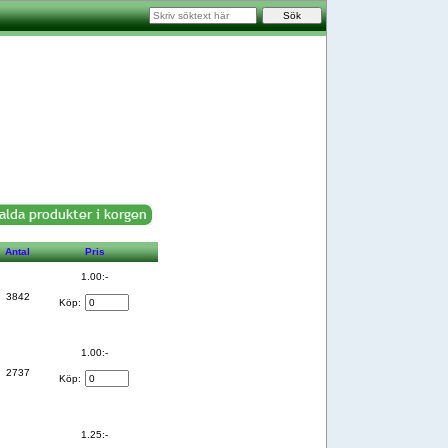
Antal
Pris
1.00:-
3842
Köp:
1.00:-
2737
Köp:
1.25:-