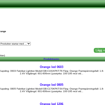
range
kter)
Produktnamn-
Orange led 0603
Kapsling: 0603 Fabrikat Lightbei Modell GB-C191KFKT-T6 Färg: Orange Framspänningsfall: 1.8-
2.4V Våglängd: 601-606nm Ljusstyrka: 100-195 mcd vid...
Orange led 0805
Kapsling: 0805 Fabrikat Lightbei Modell GB-C170KFKT-5A Färg: Orange Framspänningsfall: 1.8-
2.4V Våglängd: 601-606nm Ljusstyrka: 100-195 mcd vid...
Orange led 1206