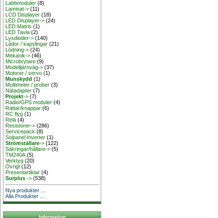
Labbmoduler
(8)
Laminat->
(11)
LCD Displayer
(18)
LED Displayer->
(24)
LED Matris
(1)
LED Tavla
(2)
Lysdioder->
(140)
Lådor / kapslingar
(21)
Lödning->
(24)
Mekanik->
(46)
Microbrytare
(9)
Modelljärnväg->
(37)
Motorer / servo
(1)
Munskydd
(1)
Multimeter / prober
(3)
Nätadapter
(7)
Projekt
->
(7)
Radio/GPS moduler
(4)
Rattar/knappar
(6)
RC flyg
(1)
Relä
(4)
Resistorer->
(286)
Servicepack
(8)
Solpanel Inverter
(1)
Strömställare
->
(122)
Säkringar/hållare->
(5)
TM240A
(5)
Verktyg
(20)
Övrigt
(12)
Presentartiklar
(4)
Surplus
->
(538)
Nya produkter ...
Alla Produkter ...
Information