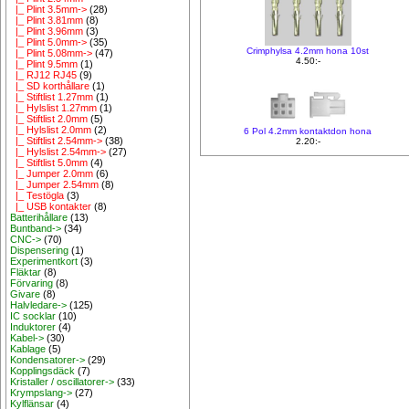
|_ Plint 3.5mm->
(28)
|_ Plint 3.81mm
(8)
|_ Plint 3.96mm
(3)
|_ Plint 5.0mm->
(35)
Crimphylsa 4.2mm hona 10st
|_ Plint 5.08mm->
(47)
4.50:-
|_ Plint 9.5mm
(1)
|_ RJ12 RJ45
(9)
|_ SD korthållare
(1)
|_ Stiftlist 1.27mm
(1)
|_ Hylslist 1.27mm
(1)
|_ Stiftlist 2.0mm
(5)
|_ Hylslist 2.0mm
(2)
6 Pol 4.2mm kontaktdon hona
|_ Stiftlist 2.54mm->
(38)
2.20:-
|_ Hylslist 2.54mm->
(27)
|_ Stiftlist 5.0mm
(4)
|_ Jumper 2.0mm
(6)
|_ Jumper 2.54mm
(8)
|_ Testögla
(3)
|_ USB kontakter
(8)
Batterihållare
(13)
Buntband->
(34)
CNC->
(70)
Dispensering
(1)
Experimentkort
(3)
Fläktar
(8)
Förvaring
(8)
Givare
(8)
Halvledare->
(125)
IC socklar
(10)
Induktorer
(4)
Kabel->
(30)
Kablage
(5)
Kondensatorer->
(29)
Kopplingsdäck
(7)
Kristaller / oscillatorer->
(33)
Krympslang->
(27)
Kylflänsar
(4)