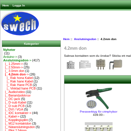
Hem
Logga In
Hem
::
Anslutningsdon
:: 4.2mm don
Kategorier
4.2mm don
Nyheter
(11)
Saknas kontakten som du önskar? Skicka ett mail t
Arduino->
(3)
Anslutningsdon
->
(417)
|_ 1.25mm->
(5)
|_ 2.50mm->
(25)
|_ 3.0mm don
(1)
|_ 4.2mm don
->
(26)
|_ Rak hona Kabel
(12)
|_ Rak hane Kabel
(1)
|_ Rak Hane PCB
(2)
|_ Vinklad hane PCB
(11)
|_ Audio/video
(11)
|_ Banan/polskruv
|_ DC-jack
(5)
|_ D-sub Kabel
(11)
|_ D-sub PCB
(12)
|_ DVI / VGA
(5)
Pressverktyg för crimphylsor
|_ IDC kontakter->
(44)
439.00:-
|_ Kabel->
(22)
|_ Kopplingsplint
(7)
|_ M12 kontaktdon
(3)
|_ Nätanslutningsdon
(5)
|_ Plint 2.54mm