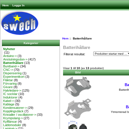
Hem
Logga In
Hem
:: Batterihållare
Kategorier
Batterihållare
Nyheter
(11)
Filterat resultat:
Arduino->
(3)
Anslutningsdon->
(417)
Batterihållare
(13)
Buntband->
(34)
Visar
1
till
10
(av
13
produkter)
CNC->
(70)
Bild
Dispensering
(1)
Experimentkort
(3)
Fläktar
(8)
Förvaring
(8)
Ba
Givare
(8)
Batteri
Halvledare->
(125)
IC socklar
(10)
Induktorer
(4)
Kabel->
(30)
Kablage
(5)
B
Kondensatorer->
(29)
Kopplingsdäck
(7)
Ytmonterad ba
Kristaller / oscillatorer->
(33)
Krympslang->
(27)
Kylflänsar
(4)
Labbmoduler
(8)
Laminat->
(11)