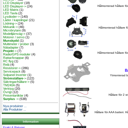
LCD Displayer
(18)
Hålmonterad hållare för
LED Displayer->
(24)
LED Matris
(1)
LED Tavla
(2)
Lysdioder->
(140)
Lådor / kapslingar
(21)
Lödning->
(24)
Mekanik->
(46)
Hålmonterad hållare f
Microbrytare
(9)
Modelljärnväg->
(37)
Motorer / servo
(1)
Munskydd
(1)
Multimeter / prober
(3)
Nätadapter
(7)
Projekt
->
(7)
Hålmonterad hållare för
Radio/GPS moduler
(4)
Rattar/knappar
(6)
RC flyg
(1)
Relä
(4)
Resistorer->
(286)
B
Servicepack
(8)
Solpanel Inverter
(1)
Ytmonterad ba
Strömställare
->
(122)
Säkringar/hållare->
(5)
TM240A
(5)
Verktyg
(20)
Övrigt
(12)
Hållare för 2 s
Presentartiklar
(4)
Surplus
->
(538)
Nya produkter ...
Alla Produkter ...
Hållare för AAA batteri. H
Information
Frakt & Returer