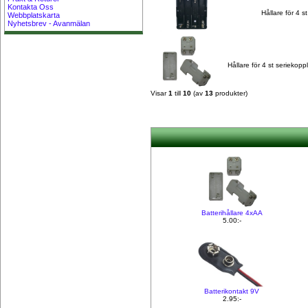
Kontakta Oss
Hållare för 4 s
Webbplatskarta
Nyhetsbrev - Avanmälan
Hållare för 4 st seriekopp
Visar
1
till
10
(av
13
produkter)
Batterihållare 4xAA
5.00:-
Batterikontakt 9V
2.95:-