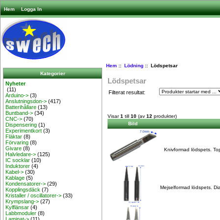
Hem
Logga In
Hem
::
Lödning
:: Lödspetsar
Kategorier
Lödspetsar
Nyheter
(11)
Filterat resultat:
Arduino->
(3)
Anslutningsdon->
(417)
Batterihållare
(13)
Buntband->
(34)
Visar
1
till
10
(av
12
produkter)
CNC->
(70)
Bild
Dispensering
(1)
Experimentkort
(3)
Fläktar
(8)
Förvaring
(8)
Givare
(8)
Knivformad lödspets. To
Halvledare->
(125)
IC socklar
(10)
Induktorer
(4)
Kabel->
(30)
Kablage
(5)
Kondensatorer->
(29)
Mejselformad lödspets. Di
Kopplingsdäck
(7)
Kristaller / oscillatorer->
(33)
Krympslang->
(27)
Kylflänsar
(4)
Labbmoduler
(8)
Laminat->
(11)