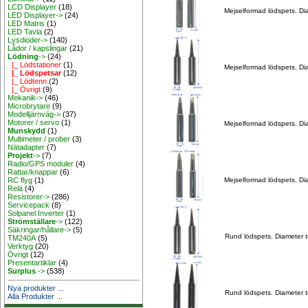
LCD Displayer
(18)
Mejselformad lödspets. Di
LED Displayer->
(24)
LED Matris
(1)
LED Tavla
(2)
Lysdioder->
(140)
Lådor / kapslingar
(21)
Lödning
->
(24)
|_ Lödstationer
(1)
Mejselformad lödspets. Di
|_ Lödspetsar
(12)
|_ Lödtenn
(2)
|_ Övrigt
(9)
Mekanik->
(46)
Microbrytare
(9)
Modelljärnväg->
(37)
Motorer / servo
(1)
Mejselformad lödspets. Di
Munskydd
(1)
Multimeter / prober
(3)
Nätadapter
(7)
Projekt
->
(7)
Radio/GPS moduler
(4)
Rattar/knappar
(6)
Mejselformad lödspets. Di
RC flyg
(1)
Relä
(4)
Resistorer->
(286)
Servicepack
(8)
Solpanel Inverter
(1)
Strömställare
->
(122)
Säkringar/hållare->
(5)
Rund lödspets. Diameter 
TM240A
(5)
Verktyg
(20)
Övrigt
(12)
Presentartiklar
(4)
Surplus
->
(538)
Nya produkter ...
Rund lödspets. Diameter 
Alla Produkter ...